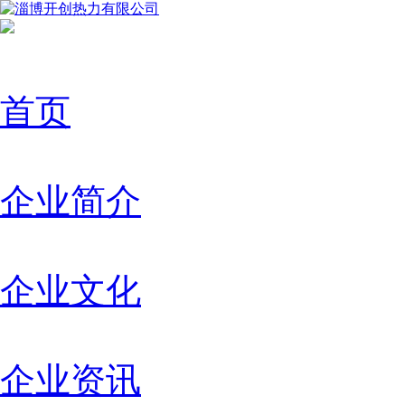
首页
企业简介
企业文化
企业资讯