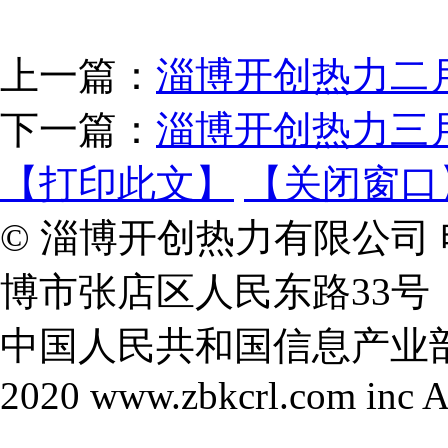
上一篇：
淄博开创热力二
下一篇：
淄博开创热力三
【打印此文】
【关闭窗口
©
淄博开创热力有限公司 电话
博市张店区人民东路33号
中国人民共和国信息产业部 鲁IC
2020 www.zbkcrl.com inc A