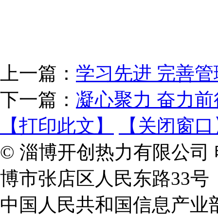
上一篇：
学习先进 完善管
下一篇：
凝心聚力 奋力前
【打印此文】
【关闭窗口
©
淄博开创热力有限公司 电话
博市张店区人民东路33号
中国人民共和国信息产业部 鲁IC