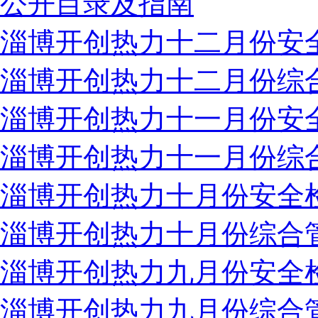
公开目录及指南
淄博开创热力十二月份安
淄博开创热力十二月份综
淄博开创热力十一月份安
淄博开创热力十一月份综
淄博开创热力十月份安全
淄博开创热力十月份综合
淄博开创热力九月份安全
淄博开创热力九月份综合