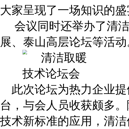
大家呈现了一场知识的盛
会议同时还举办了清
展、泰山高层论坛等活动
此次论坛为热力企业提
台，与会人员收获颇多。
技术新标准的应用，清洁